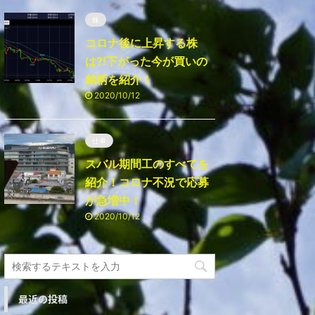
株
コロナ後に上昇する株
は⁈下がった今が買いの
銘柄を紹介！
2020/10/12
仕事
スバル期間工のすべてを
紹介！コロナ不況で応募
が急増中！
2020/10/12
最近の投稿