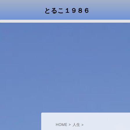
とるこ１９８６
HOME
>
人生
>