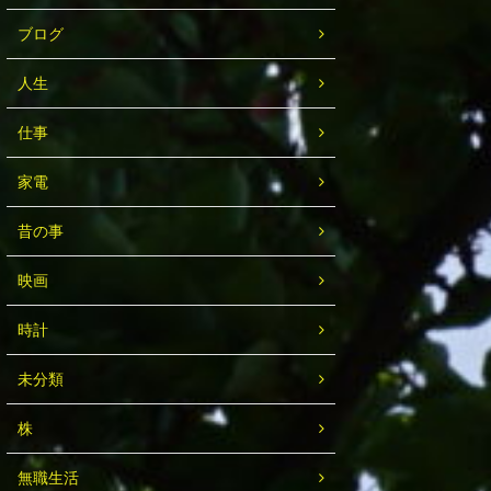
ブログ
人生
仕事
家電
昔の事
映画
時計
未分類
株
無職生活