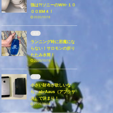
強は⁈ソニーのWH-１０
００ⅩM４！
2020/10/18
生活
ランニング時に邪魔にな
らない！サロモンの折り
たたみ水筒！
2020/10/18
生活
小さい財布が欲しいな
ら、abrAaus（アブラサ
ス）で決まり！
2020/10/18