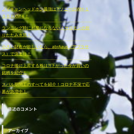
ノイキャンヘッドホン最強は⁈ソニーのWH-１
０００ⅩM４！
ランニング時に邪魔にならない！サロモンの折
りたたみ水筒！
小さい財布が欲しいなら、abrAaus（アブラサ
ス）で決まり！
コロナ後に上昇する株は⁈下がった今が買いの
銘柄を紹介！
スバル期間工のすべてを紹介！コロナ不況で応
募が急増中！
最近のコメント
アーカイブ