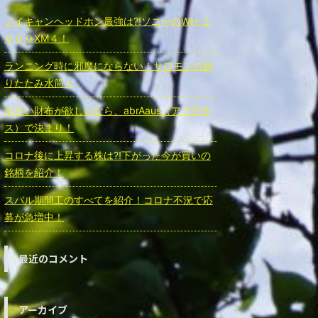
ノイキャンヘッドホン最強は⁈ソニーのWH-１
０００ⅩM４！
ランニング時に邪魔にならない！サロモンの折
りたたみ水筒！
小さい財布が欲しいなら、abrAaus（アブラサ
ス）で決まり！
コロナ後に上昇する株は⁈下がった今が買いの
銘柄を紹介！
スバル期間工のすべてを紹介！コロナ不況で応
募が急増中！
最近のコメント
アーカイブ