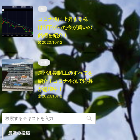
株
コロナ後に上昇する株
は⁈下がった今が買いの
銘柄を紹介！
2020/10/12
仕事
スバル期間工のすべてを
紹介！コロナ不況で応募
が急増中！
2020/10/12
最近の投稿