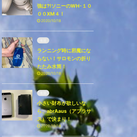
強は⁈ソニーのWH-１０
００ⅩM４！
2020/10/18
生活
ランニング時に邪魔にな
らない！サロモンの折り
たたみ水筒！
2020/10/18
生活
小さい財布が欲しいな
ら、abrAaus（アブラサ
ス）で決まり！
2020/10/18