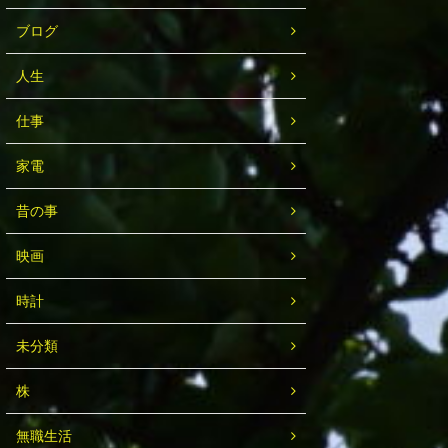
ブログ
人生
仕事
家電
昔の事
映画
時計
未分類
株
無職生活