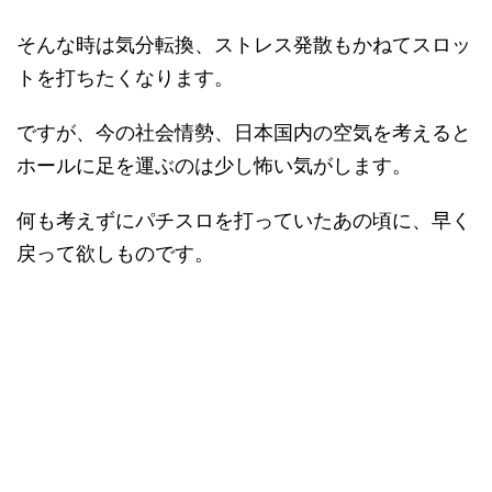
そんな時は気分転換、ストレス発散もかねてスロッ
トを打ちたくなります。
ですが、今の社会情勢、日本国内の空気を考えると
ホールに足を運ぶのは少し怖い気がします。
何も考えずにパチスロを打っていたあの頃に、早く
戻って欲しものです。