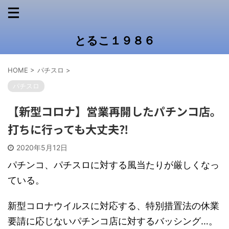
とるこ１９８６
HOME
>
パチスロ
>
パチスロ
【新型コロナ】営業再開したパチンコ店。
打ちに行っても大丈夫⁈
2020年5月12日
パチンコ、パチスロに対する風当たりが厳しくなっ
ている。
新型コロナウイルスに対応する、特別措置法の休業
要請に応じないパチンコ店に対するバッシング…。