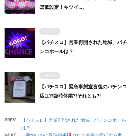
ぼ低設定！キツイ…。
パチスロ
【パチスロ】営業再開された地域、パチ
ンコホールは？
パチスロ
【パチスロ】緊急事態宣言後のパチンコ
店は⁈臨時休業⁈それとも⁈
PREV
【パチスロ】営業再開された地域、パチンコホール
は？
NEXT
一番怖いのは風評被害
コロナ差別が横行する世