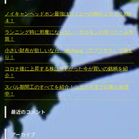
ノイキャンヘッドホン最強は⁈ソニーのWH-１０００ⅩM
４！
ランニング時に邪魔にならない！サロモンの折りたたみ水
筒！
小さい財布が欲しいなら、abrAaus（アブラサス）で決ま
り！
コロナ後に上昇する株は⁈下がった今が買いの銘柄を紹
介！
スバル期間工のすべてを紹介！コロナ不況で応募が急増
中！
最近のコメント
アーカイブ