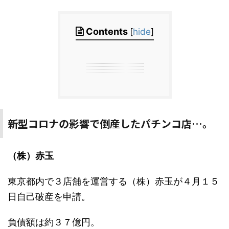
Contents
[
hide
]
新型コロナの影響で倒産したパチンコ店…。
（株）赤玉
東京都内で３店舗を運営する（株）赤玉が４月１５
日自己破産を申請。
負債額は約３７億円。