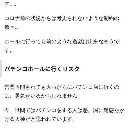
す…。
コロナ前の状況からは考えられないような制約の
数々。
ホールに行っても前のような遊戯は出来なそうで
す。
パチンコホールに行くリスク
営業再開されても大っぴらにパチンコ店に行くの
は、勇気がいるかもしれません。
今、世間ではパチンコをする人は悪。国に迷惑をか
ける人種だと思われています。