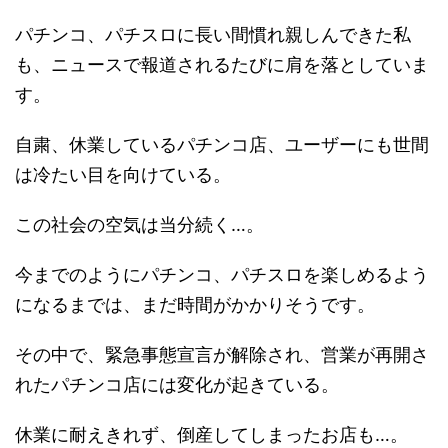
パチンコ、パチスロに長い間慣れ親しんできた私
も、ニュースで報道されるたびに肩を落としていま
す。
自粛、休業しているパチンコ店、ユーザーにも世間
は冷たい目を向けている。
この社会の空気は当分続く…。
今までのようにパチンコ、パチスロを楽しめるよう
になるまでは、まだ時間がかかりそうです。
その中で、緊急事態宣言が解除され、営業が再開さ
れたパチンコ店には変化が起きている。
休業に耐えきれず、倒産してしまったお店も…。