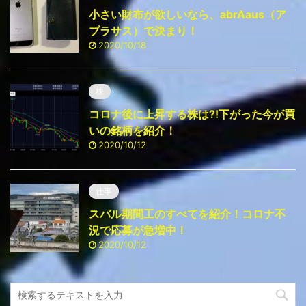
小さい財布が欲しいなら、abrAaus（ア
ブラサス）で決まり！
2020/10/18
株
コロナ後に上昇する株は⁈下がった今が買
いの銘柄を紹介！
2020/10/12
仕事
スバル期間工のすべてを紹介！コロナ不
況で応募が急増中！
2020/10/12