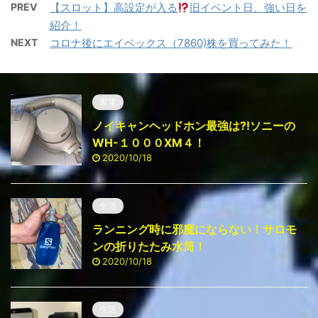
PREV
【スロット】高設定が入る
旧イベント日、強い日を
紹介！
NEXT
コロナ後にエイベックス（7860)株を買ってみた！
家電
ノイキャンヘッドホン最強は⁈ソニーの
WH-１０００ⅩM４！
2020/10/18
生活
ランニング時に邪魔にならない！サロモ
ンの折りたたみ水筒！
2020/10/18
生活