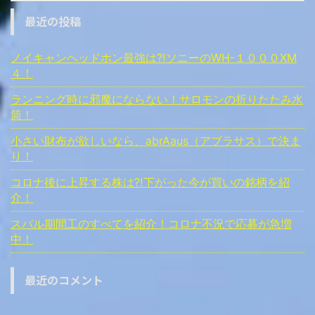
最近の投稿
ノイキャンヘッドホン最強は⁈ソニーのWH-１０００ⅩM
４！
ランニング時に邪魔にならない！サロモンの折りたたみ水
筒！
小さい財布が欲しいなら、abrAaus（アブラサス）で決ま
り！
コロナ後に上昇する株は⁈下がった今が買いの銘柄を紹
介！
スバル期間工のすべてを紹介！コロナ不況で応募が急増
中！
最近のコメント