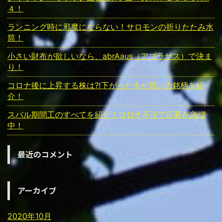
４！
ランニング時に邪魔にならない！サロモンの折りたたみ水
筒！
小さい財布が欲しいなら、abrAaus（アブラサス）で決ま
り！
コロナ後に上昇する株は⁈下がった今が買いの銘柄を紹
介！
スバル期間工のすべてを紹介！コロナ不況で応募が急増
中！
最近のコメント
アーカイブ
2020年10月