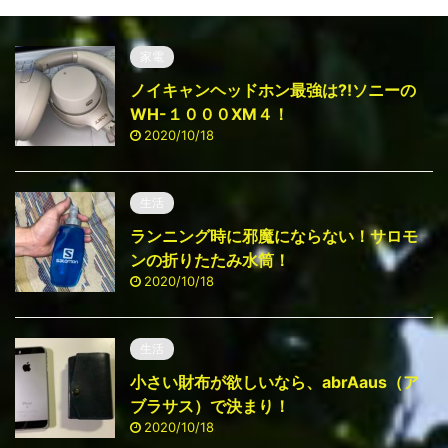
家電
ノイキャンヘッドホン最強は⁈ソニーの
WH-１０００ⅩM４！
2020/10/18
生活
ランニング時に邪魔にならない！サロモ
ンの折りたたみ水筒！
2020/10/18
生活
小さい財布が欲しいなら、abrAaus（ア
ブラサス）で決まり！
2020/10/18