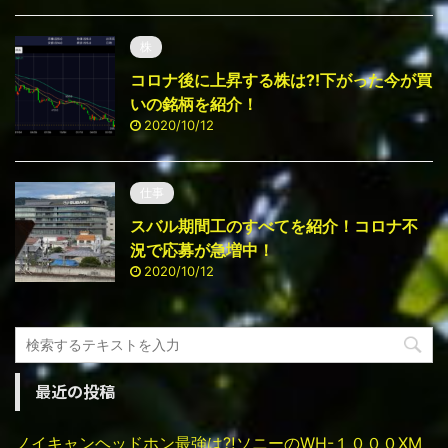
株
コロナ後に上昇する株は⁈下がった今が買
いの銘柄を紹介！
2020/10/12
仕事
スバル期間工のすべてを紹介！コロナ不
況で応募が急増中！
2020/10/12
最近の投稿
ノイキャンヘッドホン最強は⁈ソニーのWH-１０００ⅩM