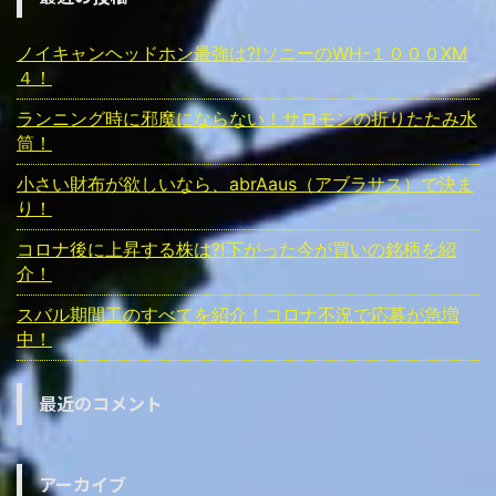
ノイキャンヘッドホン最強は⁈ソニーのWH-１０００ⅩM
４！
ランニング時に邪魔にならない！サロモンの折りたたみ水
筒！
小さい財布が欲しいなら、abrAaus（アブラサス）で決ま
り！
コロナ後に上昇する株は⁈下がった今が買いの銘柄を紹
介！
スバル期間工のすべてを紹介！コロナ不況で応募が急増
中！
最近のコメント
アーカイブ