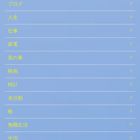
ブログ
人生
仕事
家電
昔の事
映画
時計
未分類
株
無職生活
生活