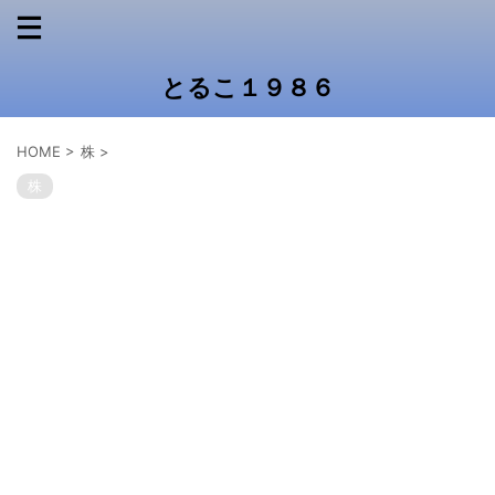
とるこ１９８６
HOME
>
株
>
株