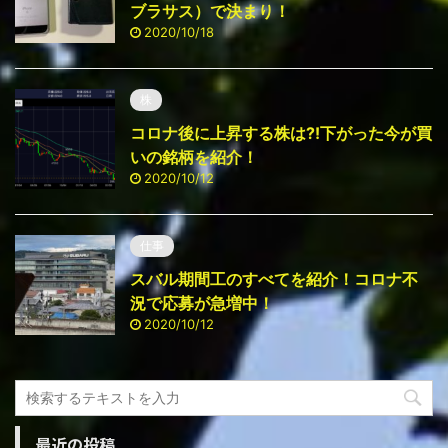
ブラサス）で決まり！
2020/10/18
株
コロナ後に上昇する株は⁈下がった今が買
いの銘柄を紹介！
2020/10/12
仕事
スバル期間工のすべてを紹介！コロナ不
況で応募が急増中！
2020/10/12
最近の投稿