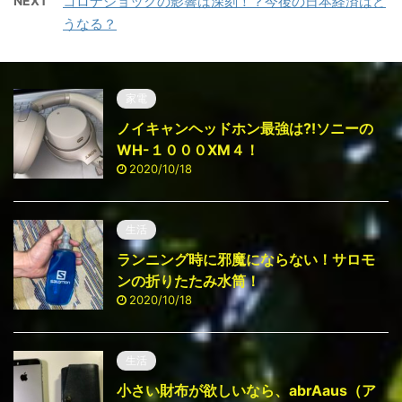
NEXT
コロナショックの影響は深刻！？今後の日本経済はど
うなる？
家電
ノイキャンヘッドホン最強は⁈ソニーの
WH-１０００ⅩM４！
2020/10/18
生活
ランニング時に邪魔にならない！サロモ
ンの折りたたみ水筒！
2020/10/18
生活
小さい財布が欲しいなら、abrAaus（ア